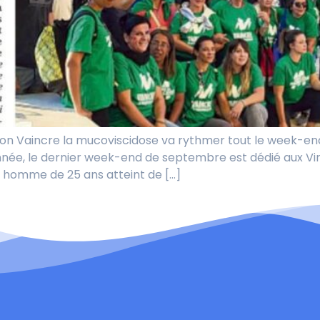
iation Vaincre la mucoviscidose va rythmer tout le week-e
, le dernier week-end de septembre est dédié aux Virad
ne homme de 25 ans atteint de […]