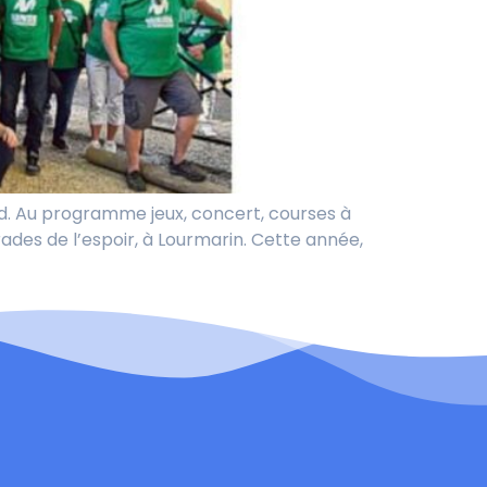
nd. Au programme jeux, concert, courses à
es de l’espoir, à Lourmarin. Cette année,