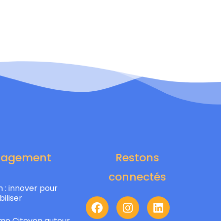
gagement
Restons
connectés
 : innover pour
biliser
e Citoyen autour