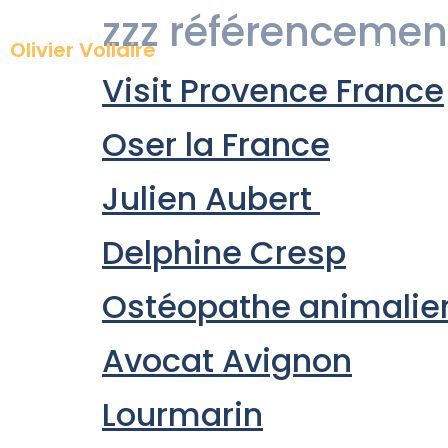
zzz référencemen
Olivier Vollaire
Mon histoire
Visit Provence France
Oser la France
Julien Aubert
Delphine Cresp
Ostéopathe animalie
Avocat Avignon
Lourmarin