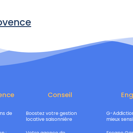
rovence
ence
Conseil
En
ns de
Boostez votre gestion
G-Addiction
locative saisonnière
mieux sensi
n :
Votre agence de
Escape Gam