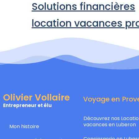
Solutions financières
location vacances p
Olivier Vollaire
Voyage en Prov
Entrepreneur et élu
Découvrez nos Locatio
vacances en Luberon
Mon histoire
Conciergerie en Lubero