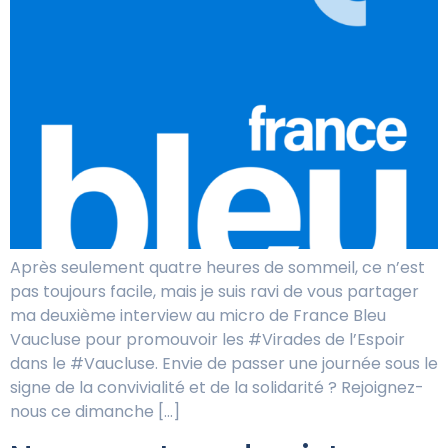
Après seulement quatre heures de sommeil, ce n’est
pas toujours facile, mais je suis ravi de vous partager
ma deuxième interview au micro de France Bleu
Vaucluse pour promouvoir les #Virades de l’Espoir
dans le #Vaucluse. Envie de passer une journée sous le
signe de la convivialité et de la solidarité ? Rejoignez-
nous ce dimanche […]