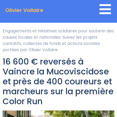
Catégorie :
Olivier Vollaire
Solidarité
Engagements et initiatives solidaires pour soutenir des
causes locales et nationales. Suivez les projets
caritatifs, collectes de fonds et actions sociales
portées par Olivier Vollaire
16 600 € reversés à
Vaincre la Mucoviscidose
et près de 400 coureurs et
marcheurs sur la première
Color Run