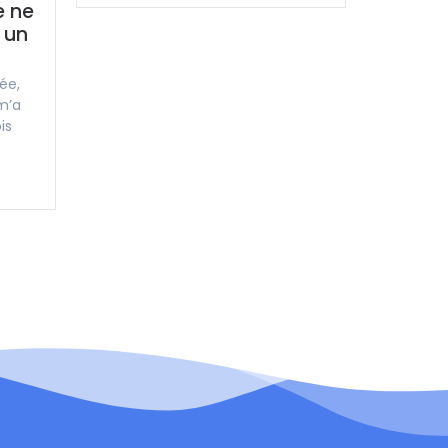
e ne
 un
ée,
m’a
is