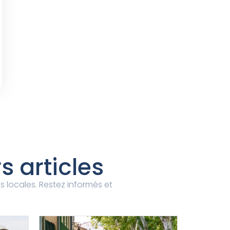
 articles
és locales. Restez informés et